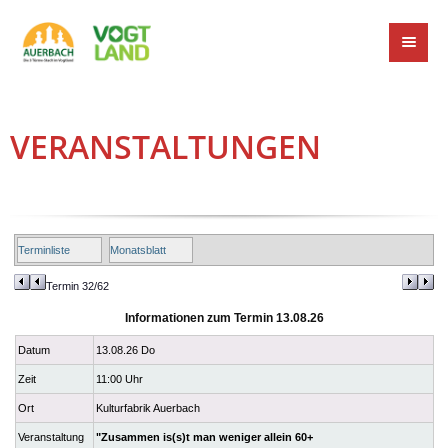
VERANSTALTUNGEN
Terminliste
Monatsblatt
Termin 32/62
Informationen zum Termin 13.08.26
Datum
13.08.26 Do
Zeit
11:00 Uhr
Ort
Kulturfabrik Auerbach
Veranstaltung
"Zusammen is(s)t man weniger allein 60+