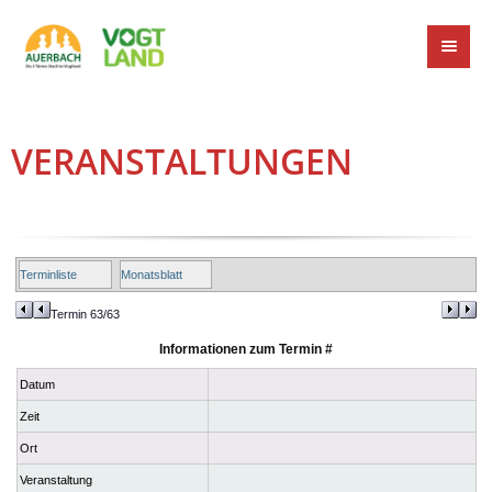
VERANSTALTUNGEN
Terminliste
Monatsblatt
Termin 63/63
Informationen zum Termin #
Datum
Zeit
Ort
Veranstaltung