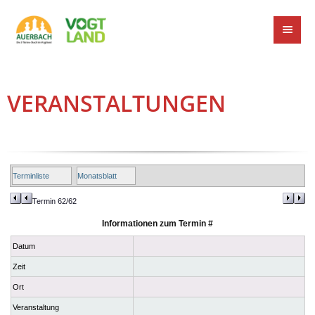
VERANSTALTUNGEN
Terminliste
Monatsblatt
Termin 62/62
Informationen zum Termin #
Datum
Zeit
Ort
Veranstaltung