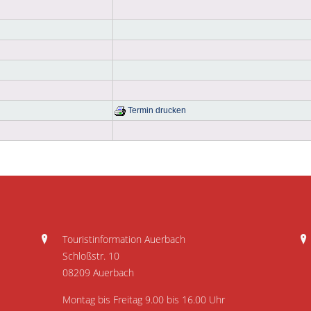
Termin drucken
Touristinformation Auerbach
Schloßstr. 10
08209 Auerbach
Montag bis Freitag 9.00 bis 16.00 Uhr