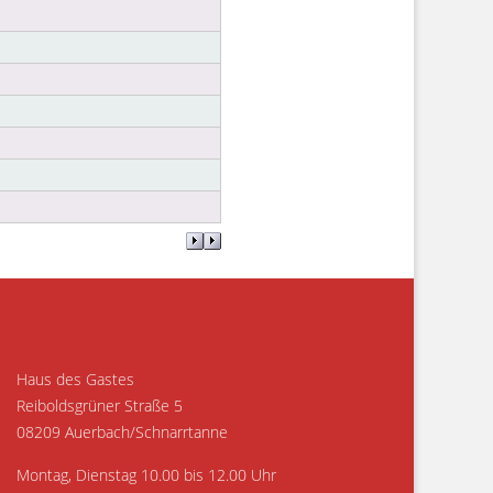
Haus des Gastes
Reiboldsgrüner Straße 5
08209 Auerbach/Schnarrtanne
Montag, Dienstag 10.00 bis 12.00 Uhr