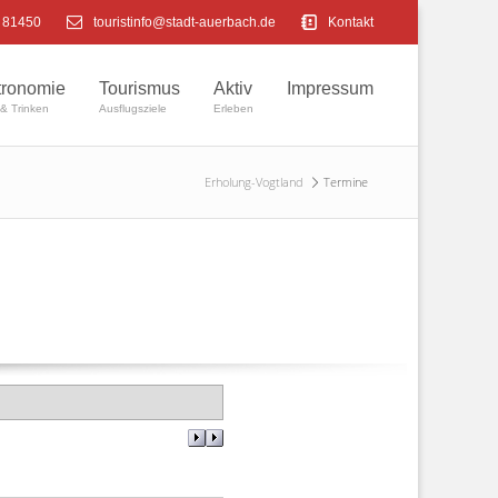
4 81450
touristinfo@stadt-auerbach.de
Kontakt
tronomie
Tourismus
Aktiv
Impressum
& Trinken
Ausflugsziele
Erleben
Erholung-Vogtland
Termine