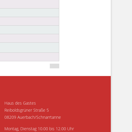
Haus des Gastes
Reiboldsgrüner Straße 5
08209 Auerbach/Schnarrtanne
Montag, Dienstag 10.00 bis 12.00 Uhr