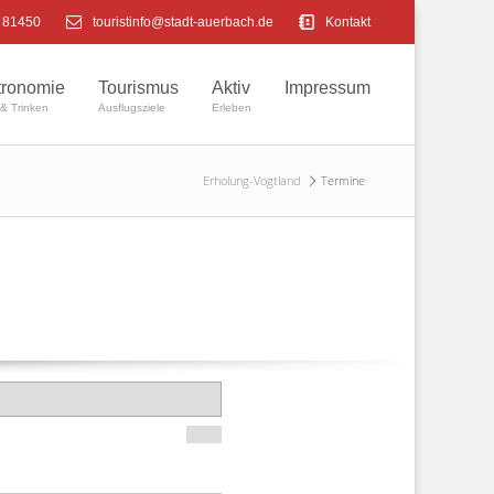
4 81450
touristinfo@stadt-auerbach.de
Kontakt
tronomie
Tourismus
Aktiv
Impressum
& Trinken
Ausflugsziele
Erleben
Erholung-Vogtland
Termine