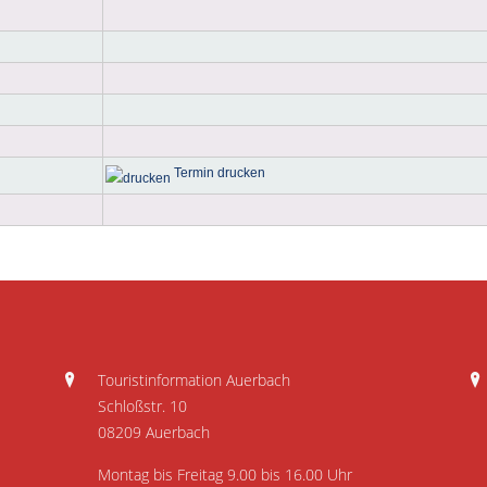
Termin drucken
Touristinformation Auerbach
Schloßstr. 10
08209 Auerbach
Montag bis Freitag 9.00 bis 16.00 Uhr