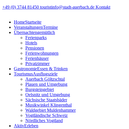
+49 (0) 3744 81450
touristinfo@stadt-auerbach.de
Kontakt
Home
Startseite
Veranstaltungen
Termine
Übernachten
gemütlich
Ferienparks
Hotels
Pensionen
Ferienwohnungen
Ferienhäuser
Privatzimmer
Gastronomie
Essen & Trinken
Tourismus
Ausflugsziele
Auerbach Göltzschtal
Plauen und Umgebung
Burgsteingebiet
Oelsnitz und Umgebung
Sächsische Staatsbäder
Musikwinkel Klingenthal
Waldgebiet Muldenhammer
Vogtländische Schweiz
Nördliches Vogtland
Aktiv
Erleben