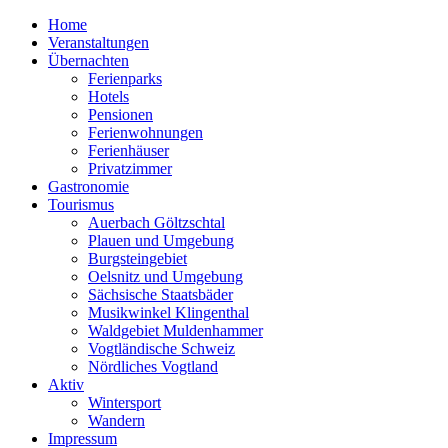
Home
Veranstaltungen
Übernachten
Ferienparks
Hotels
Pensionen
Ferienwohnungen
Ferienhäuser
Privatzimmer
Gastronomie
Tourismus
Auerbach Göltzschtal
Plauen und Umgebung
Burgsteingebiet
Oelsnitz und Umgebung
Sächsische Staatsbäder
Musikwinkel Klingenthal
Waldgebiet Muldenhammer
Vogtländische Schweiz
Nördliches Vogtland
Aktiv
Wintersport
Wandern
Impressum