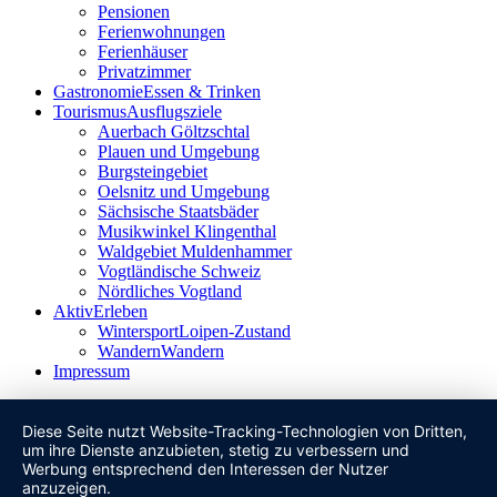
Pensionen
Ferienwohnungen
Ferienhäuser
Privatzimmer
Gastronomie
Essen & Trinken
Tourismus
Ausflugsziele
Auerbach Göltzschtal
Plauen und Umgebung
Burgsteingebiet
Oelsnitz und Umgebung
Sächsische Staatsbäder
Musikwinkel Klingenthal
Waldgebiet Muldenhammer
Vogtländische Schweiz
Nördliches Vogtland
Aktiv
Erleben
Wintersport
Loipen-Zustand
Wandern
Wandern
Impressum
Diese Seite nutzt Website-Tracking-Technologien von Dritten,
um ihre Dienste anzubieten, stetig zu verbessern und
Werbung entsprechend den Interessen der Nutzer
anzuzeigen.