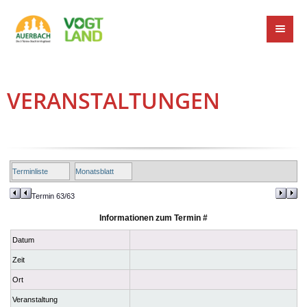
VERANSTALTUNGEN
Terminliste
Monatsblatt
Termin 63/63
Informationen zum Termin #
Datum
Zeit
Ort
Veranstaltung