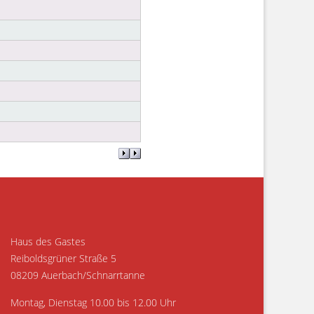
Haus des Gastes
Reiboldsgrüner Straße 5
08209 Auerbach/Schnarrtanne
Montag, Dienstag 10.00 bis 12.00 Uhr