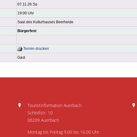
07.11.26 Sa
19:00 Uhr
Saal des Kulturhauses Beerheide
Bürgerfest
Termin drucken
Gast
Touristinformation Auerbach
Schloßstr. 10
08209 Auerbach
Montag bis Freitag 9.00 bis 16.00 Uhr