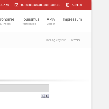
4 81450
touristinfo@stadt-auerbach.de
Kontakt
tronomie
Tourismus
Aktiv
Impressum
& Trinken
Ausflugsziele
Erleben
Erholung-Vogtland
Termine