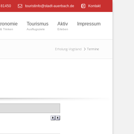
4 81450
touristinfo@stadt-auerbach.de
Kontakt
tronomie
Tourismus
Aktiv
Impressum
& Trinken
Ausflugsziele
Erleben
Erholung-Vogtland
Termine