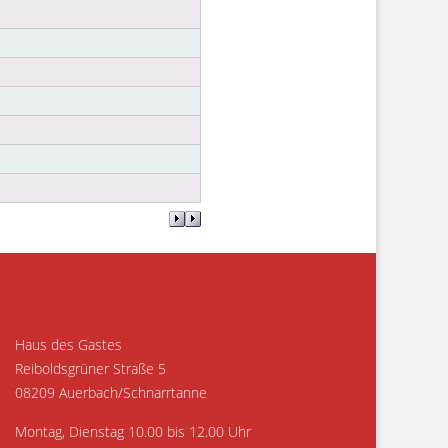
Haus des Gastes
Reiboldsgrüner Straße 5
08209 Auerbach/Schnarrtanne
Montag, Dienstag 10.00 bis 12.00 Uhr