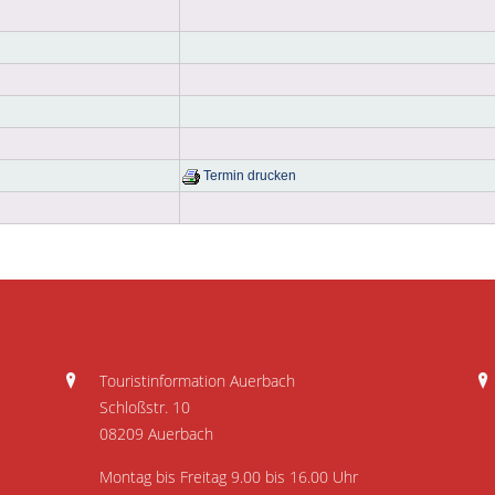
Termin drucken
Touristinformation Auerbach
Schloßstr. 10
08209 Auerbach
Montag bis Freitag 9.00 bis 16.00 Uhr