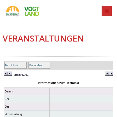
VERANSTALTUNGEN
Terminliste
Monatsblatt
Termin 62/62
Informationen zum Termin #
Datum
Zeit
Ort
Veranstaltung