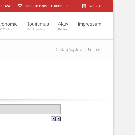
4 81450
touristinfo@stadt-auerbach.de
Kontakt
tronomie
Tourismus
Aktiv
Impressum
& Trinken
Ausflugsziele
Erleben
Erholung-Vogtland
Termine