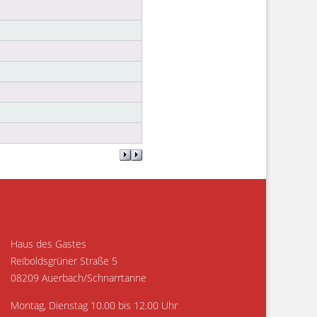
Haus des Gastes
Reiboldsgrüner Straße 5
08209 Auerbach/Schnarrtanne
Montag, Dienstag 10.00 bis 12.00 Uhr