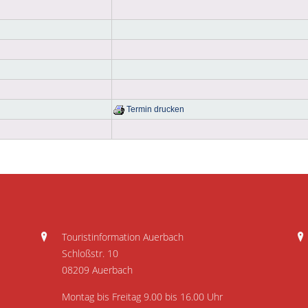
Termin drucken
Touristinformation Auerbach
Schloßstr. 10
08209 Auerbach
Montag bis Freitag 9.00 bis 16.00 Uhr