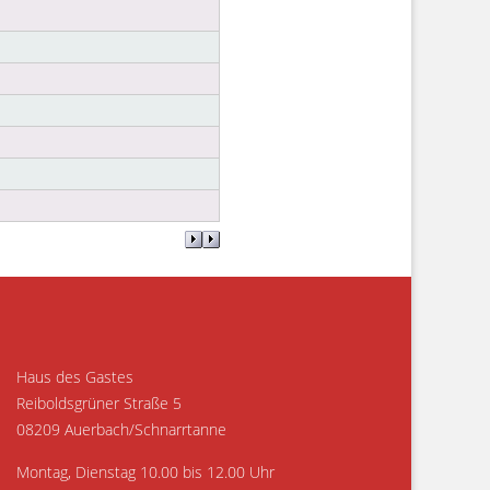
Haus des Gastes
Reiboldsgrüner Straße 5
08209 Auerbach/Schnarrtanne
Montag, Dienstag 10.00 bis 12.00 Uhr