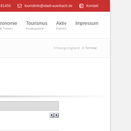
4 81450
touristinfo@stadt-auerbach.de
Kontakt
tronomie
Tourismus
Aktiv
Impressum
& Trinken
Ausflugsziele
Erleben
Erholung-Vogtland
Termine